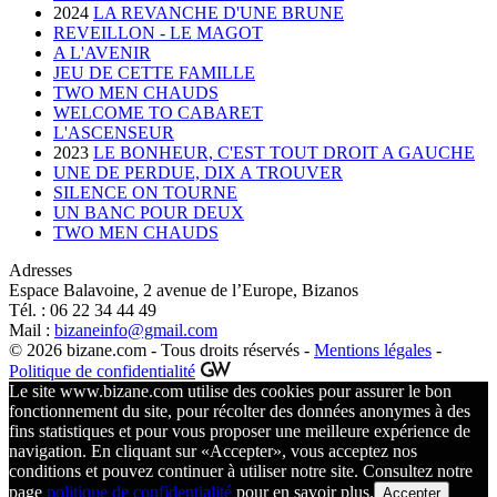
2024
LA REVANCHE D'UNE BRUNE
REVEILLON - LE MAGOT
A L'AVENIR
JEU DE CETTE FAMILLE
TWO MEN CHAUDS
WELCOME TO CABARET
L'ASCENSEUR
2023
LE BONHEUR, C'EST TOUT DROIT A GAUCHE
UNE DE PERDUE, DIX A TROUVER
SILENCE ON TOURNE
UN BANC POUR DEUX
TWO MEN CHAUDS
Adresses
Espace Balavoine, 2 avenue de l’Europe, Bizanos
Tél. : 06 22 34 44 49
Mail :
bizaneinfo@gmail.com
© 2026 bizane.com - Tous droits réservés -
Mentions légales
-
Politique de confidentialité
Le site www.bizane.com utilise des cookies pour assurer le bon
fonctionnement du site, pour récolter des données anonymes à des
fins statistiques et pour vous proposer une meilleure expérience de
navigation. En cliquant sur «Accepter», vous acceptez nos
conditions et pouvez continuer à utiliser notre site. Consultez notre
page
politique de confidentialité
pour en savoir plus.
Accepter