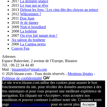
2017
La dernière séance
2015
Le jour qui se rêve
2013
Debout les fous / Les cinq dits des clowns au prince
2012
Wilkommen ?
2011
Don Juan
2010
Je de dames
2009
Nuit et brouillard
2008
La bohème
2007
On n'en fait jamais trop !
Au saloon du bonheur
2006
La Camisa negra
Couvre Feu
Adresses
Espace Balavoine, 2 avenue de l’Europe, Bizanos
Tél. : 06 22 34 44 49
Mail :
bizaneinfo@gmail.com
© 2026 bizane.com - Tous droits réservés -
Mentions légales
-
Politique de confidentialité
Le site www.bizane.com utilise des cookies pour assurer le bon
fonctionnement du site, pour récolter des données anonymes à des
fins statistiques et pour vous proposer une meilleure expérience de
navigation. En cliquant sur «Accepter», vous acceptez nos
conditions et pouvez continuer à utiliser notre site. Consultez notre
page
politique de confidentialité
pour en savoir plus.
Accepter