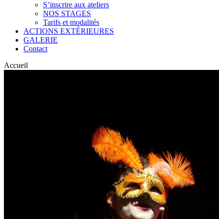
S’inscrire aux ateliers
NOS STAGES
Tarifs et modalités
ACTIONS EXTÉRIEURES
GALERIE
Contact
Accueil