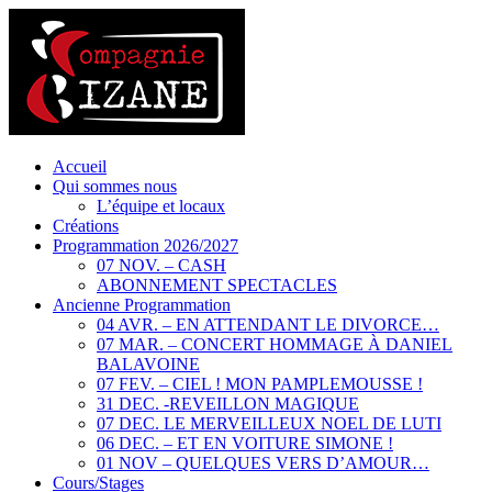
Accueil
Qui sommes nous
L’équipe et locaux
Créations
Programmation 2026/2027
07 NOV. – CASH
ABONNEMENT SPECTACLES
Ancienne Programmation
04 AVR. – EN ATTENDANT LE DIVORCE…
07 MAR. – CONCERT HOMMAGE À DANIEL
BALAVOINE
07 FEV. – CIEL ! MON PAMPLEMOUSSE !
31 DEC. -REVEILLON MAGIQUE
07 DEC. LE MERVEILLEUX NOEL DE LUTI
06 DEC. – ET EN VOITURE SIMONE !
01 NOV – QUELQUES VERS D’AMOUR…
Cours/Stages