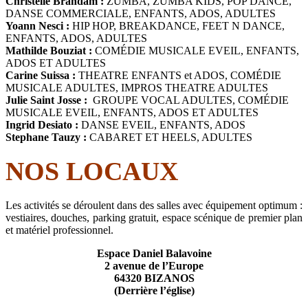
Christelle Brandam :
ZUMBA, ZUMBA KIDS, POP DANCE,
DANSE COMMERCIALE, ENFANTS, ADOS, ADULTES
Yoann Nesci
:
HIP HOP, BREAKDANCE, FEET N DANCE,
ENFANTS, ADOS, ADULTES
Mathilde Bouziat
:
COMÉDIE MUSICALE EVEIL, ENFANTS,
ADOS ET ADULTES
Carine Suissa
:
THEATRE ENFANTS et ADOS, COMÉDIE
MUSICALE ADULTES, IMPROS THEATRE ADULTES
Julie Saint Josse :
GROUPE VOCAL ADULTES, COMÉDIE
MUSICALE EVEIL, ENFANTS, ADOS ET ADULTES
Ingrid Desiato :
DANSE EVEIL, ENFANTS, ADOS
Stephane Tauzy :
CABARET ET HEELS, ADULTES
NOS LOCAUX
Les activités se déroulent dans des salles avec équipement optimum :
vestiaires, douches, parking gratuit, espace scénique de premier plan
et matériel professionnel.
Espace Daniel Balavoine
2 avenue de l’Europe
64320 BIZANOS
(Derrière l’église)