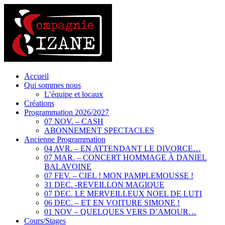
Accueil
Qui sommes nous
L’équipe et locaux
Créations
Programmation 2026/2027
07 NOV. – CASH
ABONNEMENT SPECTACLES
Ancienne Programmation
04 AVR. – EN ATTENDANT LE DIVORCE…
07 MAR. – CONCERT HOMMAGE À DANIEL
BALAVOINE
07 FEV. – CIEL ! MON PAMPLEMOUSSE !
31 DEC. -REVEILLON MAGIQUE
07 DEC. LE MERVEILLEUX NOEL DE LUTI
06 DEC. – ET EN VOITURE SIMONE !
01 NOV – QUELQUES VERS D’AMOUR…
Cours/Stages