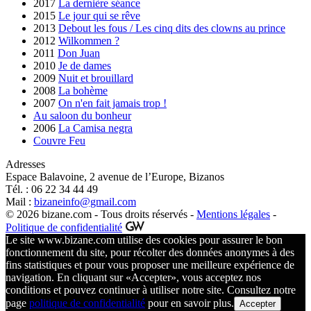
2017
La dernière séance
2015
Le jour qui se rêve
2013
Debout les fous / Les cinq dits des clowns au prince
2012
Wilkommen ?
2011
Don Juan
2010
Je de dames
2009
Nuit et brouillard
2008
La bohème
2007
On n'en fait jamais trop !
Au saloon du bonheur
2006
La Camisa negra
Couvre Feu
Adresses
Espace Balavoine, 2 avenue de l’Europe, Bizanos
Tél. : 06 22 34 44 49
Mail :
bizaneinfo@gmail.com
© 2026 bizane.com - Tous droits réservés -
Mentions légales
-
Politique de confidentialité
Le site www.bizane.com utilise des cookies pour assurer le bon
fonctionnement du site, pour récolter des données anonymes à des
fins statistiques et pour vous proposer une meilleure expérience de
navigation. En cliquant sur «Accepter», vous acceptez nos
conditions et pouvez continuer à utiliser notre site. Consultez notre
page
politique de confidentialité
pour en savoir plus.
Accepter