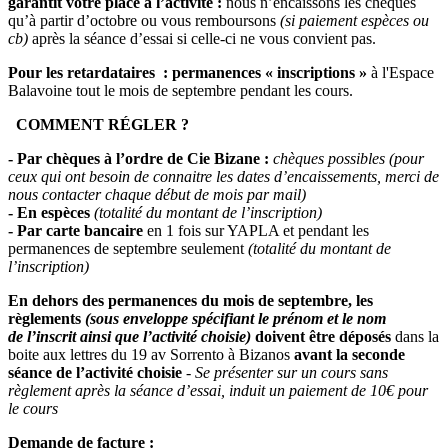
garantit votre place à l’activité :
nous n’encaissons les chèques
qu’à partir d’octobre ou vous remboursons
(si paiement espèces ou
cb)
après la séance d’essai si celle-ci ne vous convient pas.
Pour les retardataires : permanences « inscriptions »
à l'Espace
Balavoine tout le mois de septembre pendant les cours.
COMMENT RÉGLER ?
- Par chèques à l’ordre de Cie Bizane :
chèques possibles (pour
ceux qui ont besoin de connaitre les dates d’encaissements, merci de
nous contacter chaque début de mois par mail)
- En espèces
(totalité du montant de l’inscription)
- Par carte bancaire
en 1 fois sur YAPLA et pendant les
permanences de septembre seulement
(totalité du montant de
l’inscription)
En dehors des permanences du mois de septembre, les
règlements
(sous enveloppe spécifiant le prénom et le nom
de l’inscrit ainsi que l’activité choisie)
doivent être déposés
dans la
boite aux lettres du 19 av Sorrento à Bizanos
avant la seconde
séance de l’activité choisie
-
Se présenter sur un cours sans
règlement après la séance d’essai, induit un paiement de 10€ pour
le cours
Demande de facture :