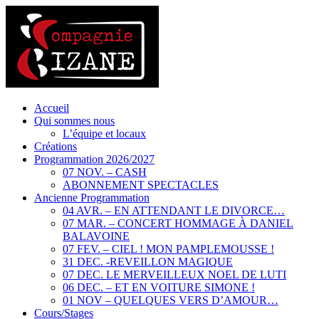
Accueil
Qui sommes nous
L’équipe et locaux
Créations
Programmation 2026/2027
07 NOV. – CASH
ABONNEMENT SPECTACLES
Ancienne Programmation
04 AVR. – EN ATTENDANT LE DIVORCE…
07 MAR. – CONCERT HOMMAGE À DANIEL
BALAVOINE
07 FEV. – CIEL ! MON PAMPLEMOUSSE !
31 DEC. -REVEILLON MAGIQUE
07 DEC. LE MERVEILLEUX NOEL DE LUTI
06 DEC. – ET EN VOITURE SIMONE !
01 NOV – QUELQUES VERS D’AMOUR…
Cours/Stages