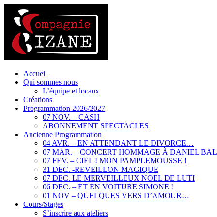
Accueil
Qui sommes nous
L’équipe et locaux
Créations
Programmation 2026/2027
07 NOV. – CASH
ABONNEMENT SPECTACLES
Ancienne Programmation
04 AVR. – EN ATTENDANT LE DIVORCE…
07 MAR. – CONCERT HOMMAGE À DANIEL BA
07 FEV. – CIEL ! MON PAMPLEMOUSSE !
31 DEC. -REVEILLON MAGIQUE
07 DEC. LE MERVEILLEUX NOEL DE LUTI
06 DEC. – ET EN VOITURE SIMONE !
01 NOV – QUELQUES VERS D’AMOUR…
Cours/Stages
S’inscrire aux ateliers