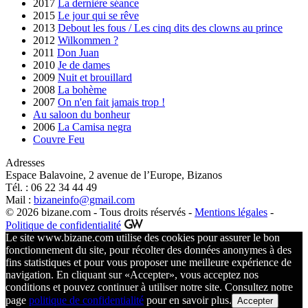
2017
La dernière séance
2015
Le jour qui se rêve
2013
Debout les fous / Les cinq dits des clowns au prince
2012
Wilkommen ?
2011
Don Juan
2010
Je de dames
2009
Nuit et brouillard
2008
La bohème
2007
On n'en fait jamais trop !
Au saloon du bonheur
2006
La Camisa negra
Couvre Feu
Adresses
Espace Balavoine, 2 avenue de l’Europe, Bizanos
Tél. : 06 22 34 44 49
Mail :
bizaneinfo@gmail.com
© 2026 bizane.com - Tous droits réservés -
Mentions légales
-
Politique de confidentialité
Le site www.bizane.com utilise des cookies pour assurer le bon
fonctionnement du site, pour récolter des données anonymes à des
fins statistiques et pour vous proposer une meilleure expérience de
navigation. En cliquant sur «Accepter», vous acceptez nos
conditions et pouvez continuer à utiliser notre site. Consultez notre
page
politique de confidentialité
pour en savoir plus.
Accepter