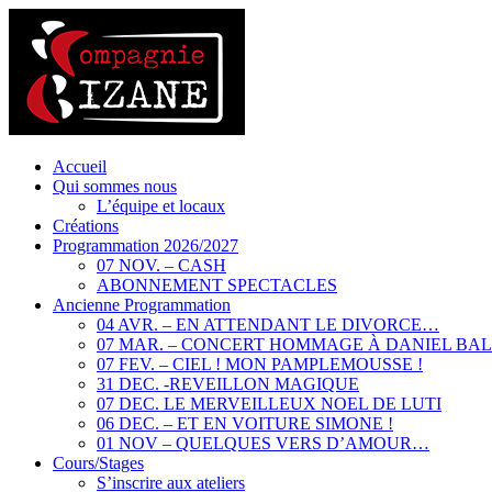
Accueil
Qui sommes nous
L’équipe et locaux
Créations
Programmation 2026/2027
07 NOV. – CASH
ABONNEMENT SPECTACLES
Ancienne Programmation
04 AVR. – EN ATTENDANT LE DIVORCE…
07 MAR. – CONCERT HOMMAGE À DANIEL BA
07 FEV. – CIEL ! MON PAMPLEMOUSSE !
31 DEC. -REVEILLON MAGIQUE
07 DEC. LE MERVEILLEUX NOEL DE LUTI
06 DEC. – ET EN VOITURE SIMONE !
01 NOV – QUELQUES VERS D’AMOUR…
Cours/Stages
S’inscrire aux ateliers