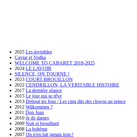
2025
Les invisibles
Caviar et Vodka
WELCOME TO CABARET 2018-2025
2024
LE LAVOIR
SILENCE, ON TOURNE !
2023
COURT-BROUILLON
2022
CENDRILLON, LA VERITABLE HISTOIRE
2017
La dernière séance
2015
Le jour qui se rêve
2013
Debout les fous / Les cinq dits des clowns au prince
2012
Wilkommen ?
2011
Don Juan
2010
Je de dames
2009
Nuit et brouillard
2008
La bohème
2007
On n'en fait jamais trop !